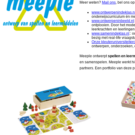
Meer weten?
Mail ons
, bel ons o
www.ontwerpenindeklas.n
onderwijscurriculum én me
www.ontwerpeninbeeld.nl
ontplooien. Door het mode
leerkrachten en leerlinge
www.samenindeklas.nl
:: 
bezig met real-life vraags
Onze kleuteruniversiteitpr
ontwerpen, onderzoeken,
Meeple ontwerpt
spellen en leer
en samenspelen. Meeple werkt hi
partners. Een portfolio van deze 